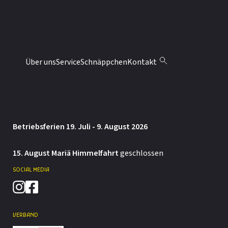
041 676 70 10
info@moebel-abaecherli.ch
ÖFFNUNGSZEITEN
Montag: 13.30 – 18 Uhr
Über uns
Service
Schnäppchen
Kontakt
Dienstag bis Freitag: 9 – 12 / 13.30 – 18 Uhr
Samstag: 9 – 12 / 13.30 – 16 Uhr
Betriebsferien 19. Juli - 9. August 2026
15. August Mariä Himmelfahrt
geschlossen
SOCIAL MEDIA
VERBAND