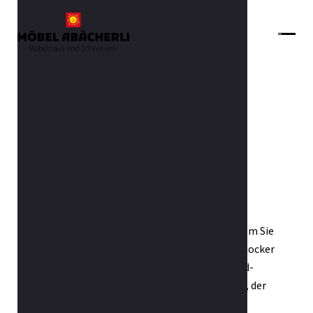
Zurück zur Übersicht
Bolero
Bolero von Mobitec ist eine Kollektion von
Sitzelementen mit dynamischem Design, mit dem Sie
Ihren Raum gekonnt hervorheben können: Sitzhocker
oder kleine Sessel. Sessel entweder mit Standard-
Rückenlehne oder hoher Rückenlehne verfügbar, der
Sitzkomfort hat in jedem Fall oberste Priorität.