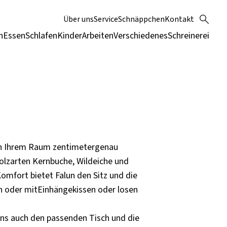
Über uns
Service
Schnäppchen
Kontakt
n
Essen
Schlafen
Kinder
Arbeiten
Verschiedenes
Schreinerei
ich Ihrem Raum zentimetergenau
olzarten Kernbuche, Wildeiche und
omfort bietet Falun den Sitz und die
n oder mitEinhängekissen oder losen
 uns auch den passenden Tisch und die