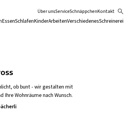
Über uns
Service
Schnäppchen
Kontakt
n
Essen
Schlafen
Kinder
Arbeiten
Verschiedenes
Schreinerei
ross
hlicht, ob bunt - wir gestalten mit
und Ihre Wohnräume nach Wunsch.
ächerli