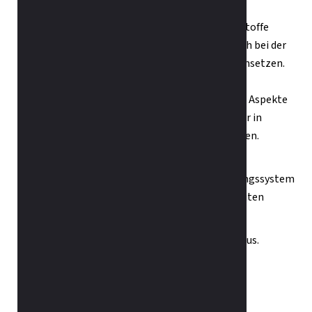
Dank moderner, funktionaler und ästhetischer Stoffe
lassen sich Lamellenvorhänge insbesondere auch bei der
Arbeitsplatz- und Objektausstattung perfekt einsetzen.
Sie sind optimal für die Lichtregulierung von
Bildschirmarbeitsplätzen geeignet, funktionale Aspekte
wie Abwaschbarkeit machen sie zum Alleskönner in
medizinischen und hygienisch sensiblen Bereichen.
Ob Faltstoren, ein Lamellensystem oder ein
Flächenvorhang - die Auswahl für ein Beschattungssystem
ist vielfältig. Lassen Sie sich von unseren Fachleuten
professionell beraten.
Gerne beraten wir Sie vor Ort und messen alles aus.
KADECO Magazin