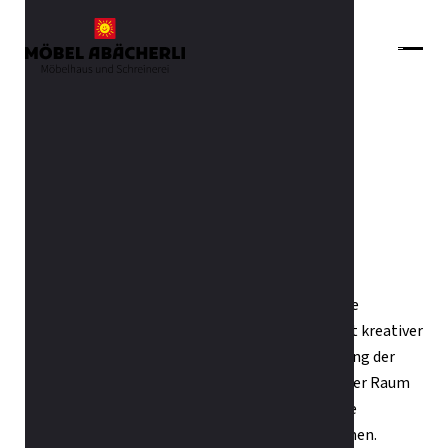
Zurück zur Übersicht
Lamellen-Vorhänge nach Mass
Lamellen verbinden wie kein anderer Vorhang die
funktionelle Sicht- und Blendschutzfunktion mit kreativer
Raumgestaltung. Durch die senkrechte Anordnung der
Lamellen wirkt jedes Fenster und damit auch jeder Raum
gestreckter und höher. Weiterhin bieten sie neue
Möglichkeiten der Lichtsteuerung in Ihren Räumen.