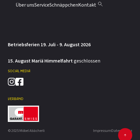
Montag: 13.30 – 18 Uhr
Über uns
Service
Schnäppchen
Kontakt
Dienstag bis Freitag: 9 – 12 / 13.30 – 18 Uhr
Samstag: 9 – 12 / 13.30 – 16 Uhr
Betriebsferien 19. Juli - 9. August 2026
15. August Mariä Himmelfahrt
geschlossen
SOCIAL MEDIA
VERBAND
© 2025 Möbel Abächerli
Impressum
Datenschutz