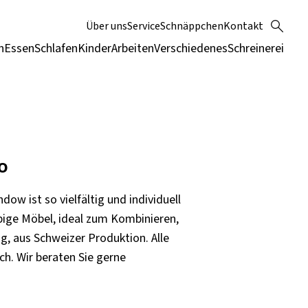
Über uns
Service
Schnäppchen
Kontakt
n
Essen
Schlafen
Kinder
Arbeiten
Verschiedenes
Schreinerei
o
w ist so vielfältig und individuell
bige Möbel, ideal zum Kombinieren,
g, aus Schweizer Produktion. Alle
ich. Wir beraten Sie gerne