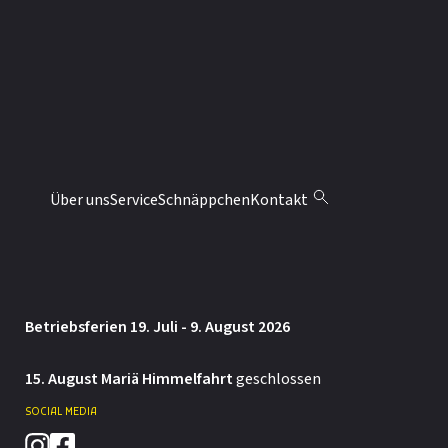
Aariedstrasse 3
CH-6074 Giswil
041 676 70 10
info@moebel-abaecherli.ch
ÖFFNUNGSZEITEN
Montag: 13.30 – 18 Uhr
Über uns
Service
Schnäppchen
Kontakt
Dienstag bis Freitag: 9 – 12 / 13.30 – 18 Uhr
Samstag: 9 – 12 / 13.30 – 16 Uhr
Betriebsferien 19. Juli - 9. August 2026
15. August Mariä Himmelfahrt
geschlossen
SOCIAL MEDIA