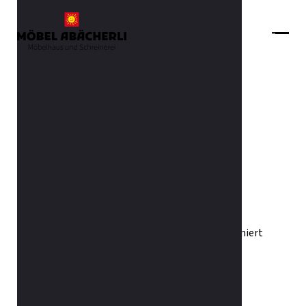
Zurück zur Übersicht
Nachttisch Nara schmal
Nachttisch Nara schmal
Aussen Lack anthrazit, Abdeckblatt Spiegel satiniert
anthrazit
Oben Nische innen Wildeiche natur
Unten eine Schublade, innen Dekor hellgrau