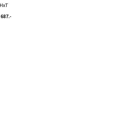
xHxT
687.-