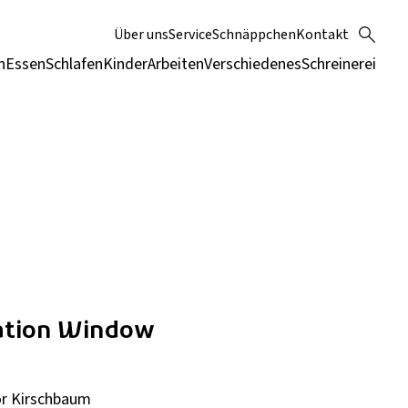
Über uns
Service
Schnäppchen
Kontakt
n
Essen
Schlafen
Kinder
Arbeiten
Verschiedenes
Schreinerei
ation Window
or Kirschbaum