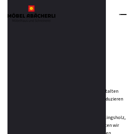
Zurück zur Übersicht
Bartisch nach Mass
Ob klein, ob gross, ob schlicht, ob bunt - wir gestalten
mit Ihnen Ihr neues Möbel nach Wunsch und produzieren
es gerne in unserer eigenen Schreinerei.
Bringen Sie Ihren Baum oder wählen Sie Ihr Lieblingsholz,
wir machen etwas Schönes daraus. Gerne gestalten wir
Ihren Tisch nach Ihrem Wunsch. Möchten Sie einen