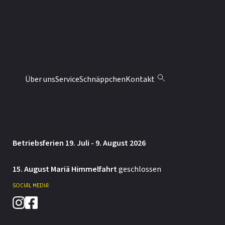
CH-6074 Giswil
041 676 70 10
info@moebel-abaecherli.ch
ÖFFNUNGSZEITEN
Montag: 13.30 – 18 Uhr
Über uns
Service
Schnäppchen
Kontakt
Dienstag bis Freitag: 9 – 12 / 13.30 – 18 Uhr
Samstag: 9 – 12 / 13.30 – 16 Uhr
Betriebsferien 19. Juli - 9. August 2026
15. August Mariä Himmelfahrt
geschlossen
SOCIAL MEDIA