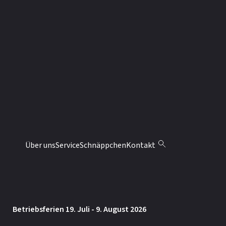
KONTAKT
Möbel Abächerli AG
Aariedstrasse 3
CH-6074 Giswil
041 676 70 10
info@moebel-abaecherli.ch
ÖFFNUNGSZEITEN
Montag: 13.30 – 18 Uhr
Über uns
Service
Schnäppchen
Kontakt
Dienstag bis Freitag: 9 – 12 / 13.30 – 18 Uhr
Samstag: 9 – 12 / 13.30 – 16 Uhr
Betriebsferien 19. Juli - 9. August 2026