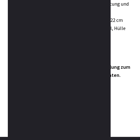
erhöter Rückstellkraft, besonderer Druckentlastung und
höherer Durchlüftung.
Matratzenhöhe: Gesamthöhe: 26 cm, Kernhöhe 22 cm
Auflage/Hülle: 590 g/m2 Wollvlies mit swisswool, Hülle
abnehmbar und waschbar bis 60 °C
Matratze wendbar in alle Richtungen
in 4 Härtegraden
Kommen Sie in unsere grosse Bettwarenabteilung zum
Probeliegen, wir freuen uns darauf, Sie zu beraten.
Weitere Produkte