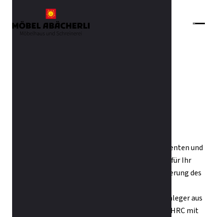
Zurück zur Übersicht
Bico® ClimaFine
Kern mit Triple-Body-Support (TBS) Federelementen und
das dreidimensionale Belüftungssystem sorgen für Ihr
perfektes Bettklima und eine ausgewogene Lagerung des
Körpers. Zusätzlich verbessertes Einsinken der
Schulterzone dank anschmiegsamer Schultereinleger aus
ViscoAir. Innovation von Bico: Kern mit EvoPro VHRC mit