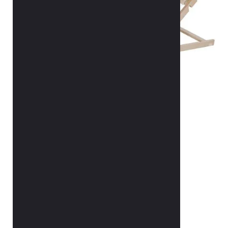
BETTINHALT
Relax 2000 Schlafsystem Arve