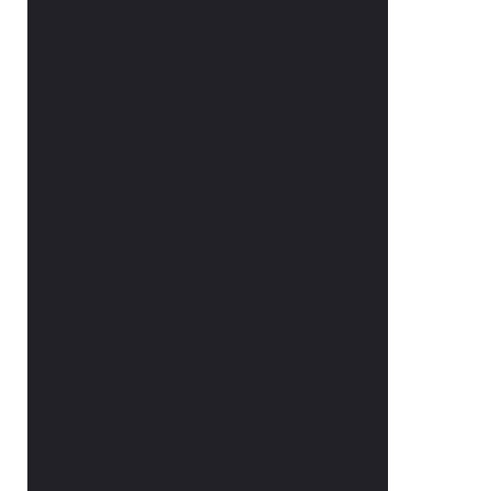
BETTINHALT
Bico® Kissen & Duvets