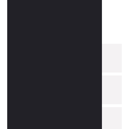
Mehr anzeigen
Bestimmte Marke gesucht?