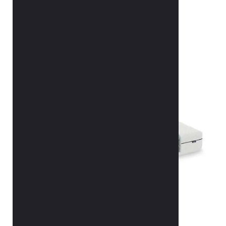
BETTINHALT
Bico® IsabelleLuxe
BETTINHALT
Bico® IsabellePro