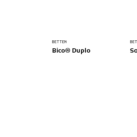
BETTEN
BE
Bico® Duplo
So