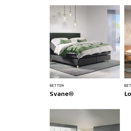
BETTEN
BE
Svane®
L