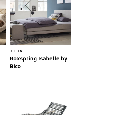
BETTEN
Boxspring Isabelle by
Bico