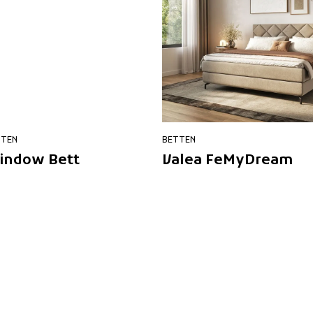
TTEN
BETTEN
indow Bett
Valea FeMyDream