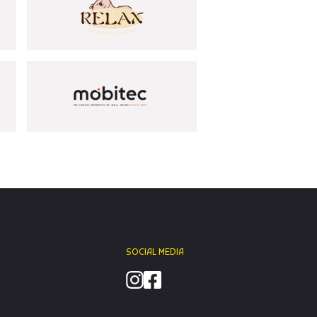
SOCIAL MEDIA