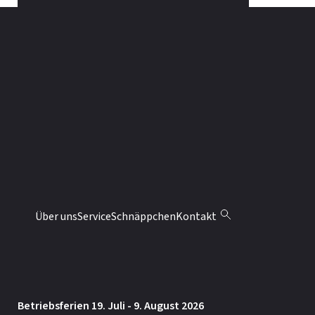
KONTAKT
Möbel Abächerli AG
Aariedstrasse 3
CH-6074 Giswil
041 676 70 10
info@moebel-abaecherli.ch
ÖFFNUNGSZEITEN
Montag: 13.30 – 18 Uhr
Über uns
Service
Schnäppchen
Kontakt
Dienstag bis Freitag: 9 – 12 / 13.30 – 18 Uhr
Samstag: 9 – 12 / 13.30 – 16 Uhr
Betriebsferien 19. Juli - 9. August 2026