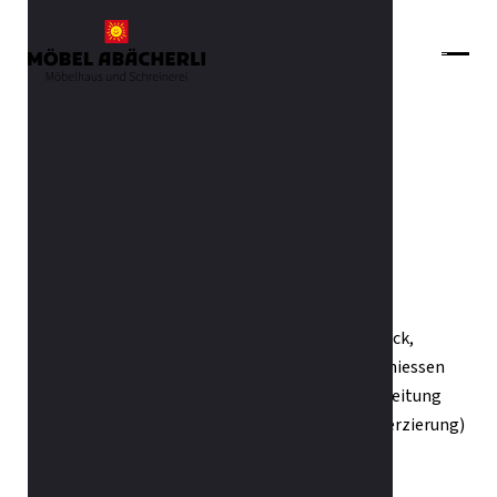
Zurück zur Übersicht
Stuhl Barhocker Bow
Extravaganz trifft Komfort. Lehnen Sie sich zurück,
entspannen Sie sich in diesem Drehstuhl und geniessen
den gemütlichen Abend. Die hochwertige Verarbeitung
und das attraktive Design (mit oder ohne Holzverzierung)
machen den Bow-Stuhl zu einem Schmuckstück.