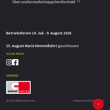
Montag: 13.30 – 18 Uhr
Über uns
Service
Schnäppchen
Kontakt
Dienstag bis Freitag: 9 – 12 / 13.30 – 18 Uhr
Samstag: 9 – 12 / 13.30 – 16 Uhr
Betriebsferien 19. Juli - 9. August 2026
15. August Mariä Himmelfahrt
geschlossen
SOCIAL MEDIA
VERBAND
© 2025 Möbel Abächerli
Impressum
Datenschutz