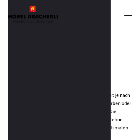
Zurück zur Übersicht
Stuhl Toro
Dieser Stuhl Toro von Mobitec hat zwei Gesichter: je nach
Ihrer Wahl kann er über zwei unterschiedliche Farben oder
sogar Materialien an Polsterbezügen verfügen. Die
gebogene Rückenlehne, die gleichzeitig als Armlehne
dient, sorgt mit einer Schaumstoffschicht für optimalen
Sitzkomfort.