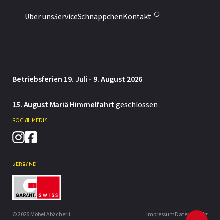
Montag: 13.30 – 18 Uhr
Über uns
Service
Schnäppchen
Kontakt
Dienstag bis Freitag: 9 – 12 / 13.30 – 18 Uhr
Samstag: 9 – 12 / 13.30 – 16 Uhr
Betriebsferien 19. Juli - 9. August 2026
15. August Mariä Himmelfahrt
geschlossen
SOCIAL MEDIA
VERBAND
© 2025 Möbel Abächerli
Impressum
Datenschutz